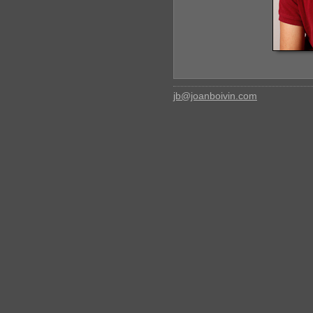
jb@joanboivin.com