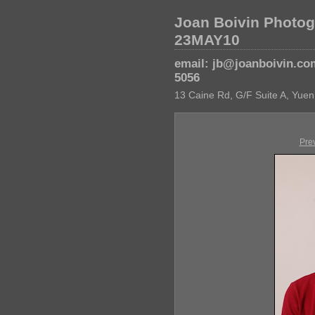
Joan Boivin Photog
23MAY10
email: jb@joanboivin.co
5056
13 Caine Rd, G/F Suite A, Yuen
Pre