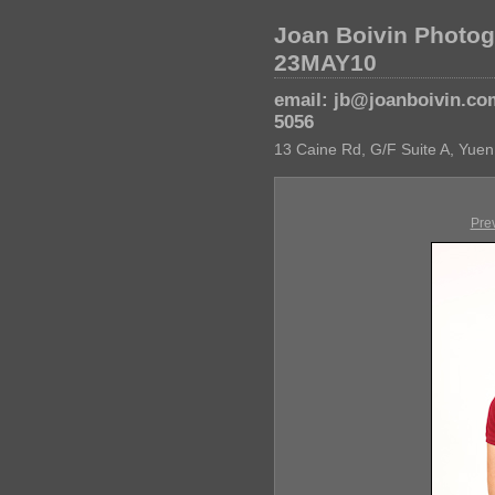
Joan Boivin Photog
23MAY10
email: jb@joanboivin.co
5056
13 Caine Rd, G/F Suite A, Yuen
Pre