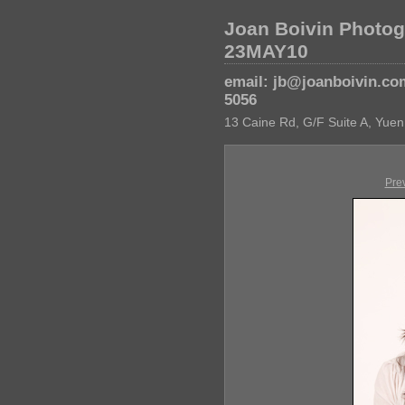
Joan Boivin Photog
23MAY10
email: jb@joanboivin.co
5056
13 Caine Rd, G/F Suite A, Yuen
Pre