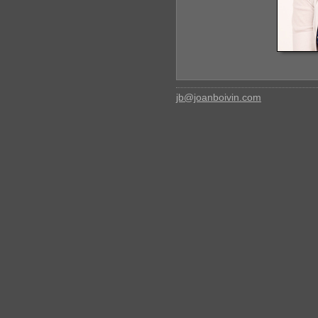
jb@joanboivin.com