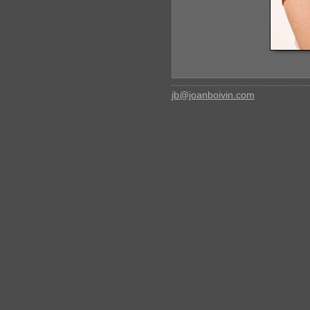
jb@joanboivin.com