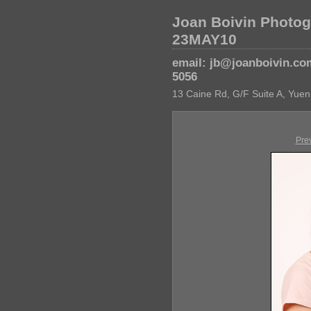
Joan Boivin Photog
23MAY10
email: jb@joanboivin.co
5056
13 Caine Rd, G/F Suite A, Yuen
Pre