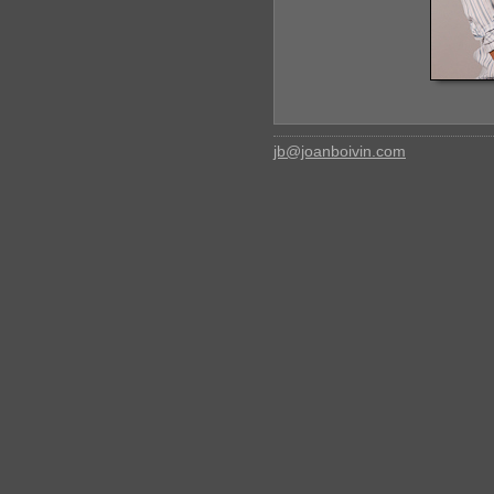
jb@joanboivin.com