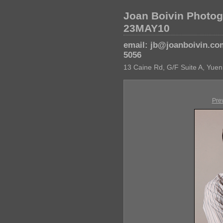
Joan Boivin Photog
23MAY10
email: jb@joanboivin.co
5056
13 Caine Rd, G/F Suite A, Yuen
Pre