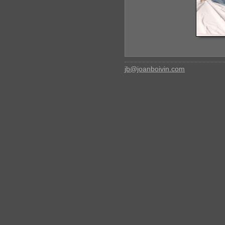
jb@joanboivin.com