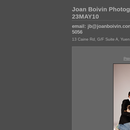
Joan Boivin Photog
23MAY10
email: jb@joanboivin.co
5056
13 Caine Rd, G/F Suite A, Yuen
Pre