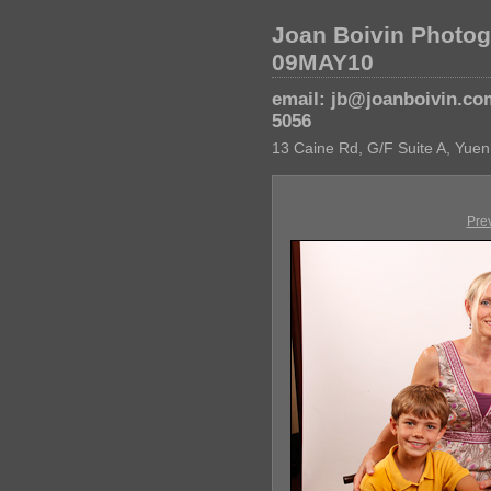
Joan Boivin Photog
09MAY10
email: jb@joanboivin.co
5056
13 Caine Rd, G/F Suite A, Yuen
Pre