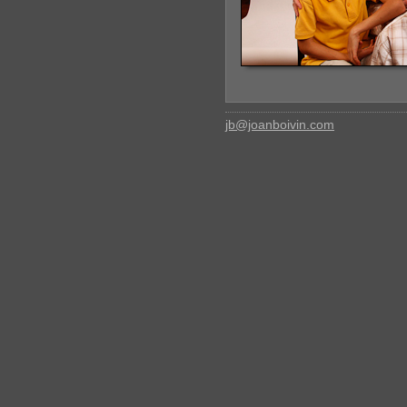
jb@joanboivin.com